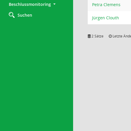
Beschlussmonitoring
Petra Clemens
Suchen
Jürgen Clouth
2 Sätze
Letzte Ände