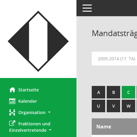
Toggle navigation
Mandatsträ
2009-2014 (17. TA)
Startseite
A
B
C
Kalender
U
V
W
Organisation
Fraktionen und 
Name
Einzelvertretende