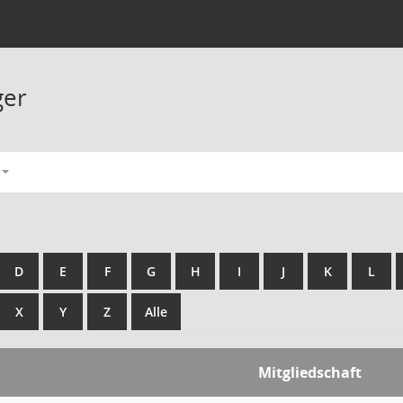
ger
D
E
F
G
H
I
J
K
L
X
Y
Z
Alle
Mitgliedschaft