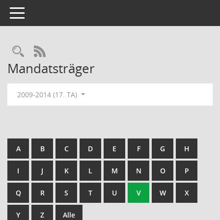
Toggle navigation
Rechercheauswahl
RSS-Feed
Mandatsträger
2009-2014 (17. TA)
A
B
C
D
E
F
G
H
I
J
K
L
M
N
O
P
Q
R
S
T
U
V
W
X
Y
Z
Alle