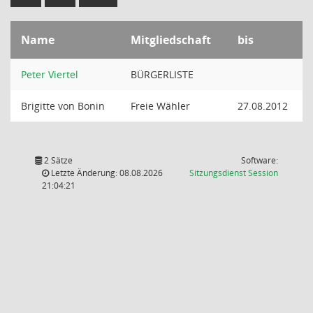
Name
Mitgliedschaft
bis
Peter Viertel
BÜRGERLISTE
Brigitte von Bonin
Freie Wähler
27.08.2012
2 Sätze
Software:
(Wird in
Letzte Änderung: 08.08.2026
Sitzungsdienst
Session
21:04:21