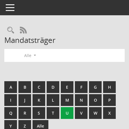
Toggle navigation
Rechercheauswahl
RSS-Feed
Mandatsträger
Alle
A
B
C
D
E
F
G
H
I
J
K
L
M
N
O
P
Q
R
S
T
U
V
W
X
Y
Z
Alle