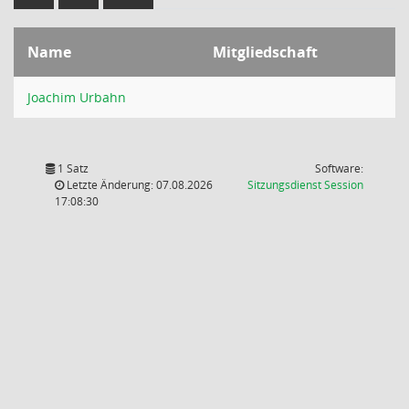
Name
Mitgliedschaft
Joachim Urbahn
1 Satz
Software:
(Wird in
Letzte Änderung: 07.08.2026
Sitzungsdienst
Session
17:08:30