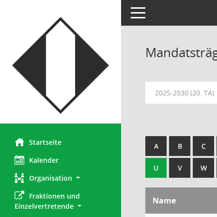
Toggle navigation
Mandatsträ
2025-2030 (20. TA)
Startseite
A
B
C
Kalender
U
V
W
Organisation
Fraktionen und 
Name
Einzelvertretende