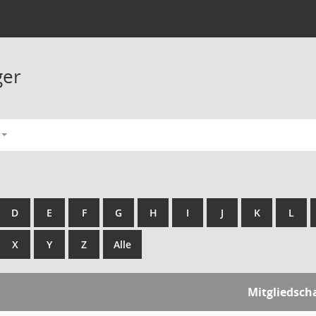
ger
D
E
F
G
H
I
J
K
L
X
Y
Z
Alle
Mitgliedsch