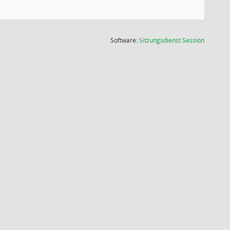
(Wird in
Software:
Sitzungsdienst
Session