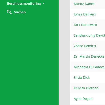
Beschlussmonitoring
Moritz Dahm
Suchen
Jonas Dankert
Dirk Danlowski
Santharupiny David
Zöhre Demirci
Dr. Martin Denecke
Michaela Di Padova
Silvia Dick
Keneth Dietrich
Aylin Dogan