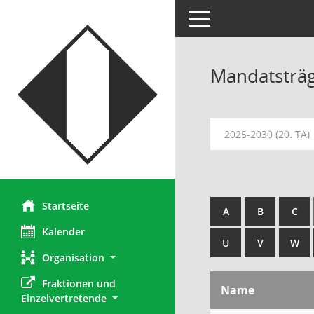
Toggle navigation
Mandatsträ
2025-2030 (20. TA)
Startseite
A
B
C
Kalender
U
V
W
Organisation
Fraktionen und 
Name
Einzelvertretende