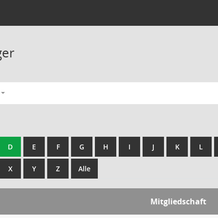
ger
D
E
F
G
H
I
J
K
L
X
Y
Z
Alle
Mitgliedschaft