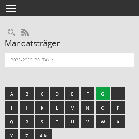
Toggle navigation
Rechercheauswahl
RSS-Feed
Mandatsträger
2025-2030 (20. TA)
A
B
C
D
E
F
G
H
I
J
K
L
M
N
O
P
Q
R
S
T
U
V
W
X
Y
Z
Alle