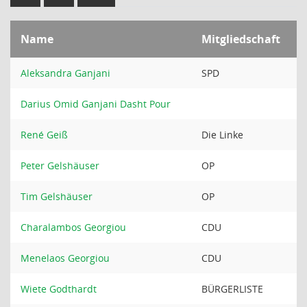
Name
Mitgliedschaft
Aleksandra Ganjani
SPD
Darius Omid Ganjani Dasht Pour
René Geiß
Die Linke
Peter Gelshäuser
OP
Tim Gelshäuser
OP
Charalambos Georgiou
CDU
Menelaos Georgiou
CDU
Wiete Godthardt
BÜRGERLISTE