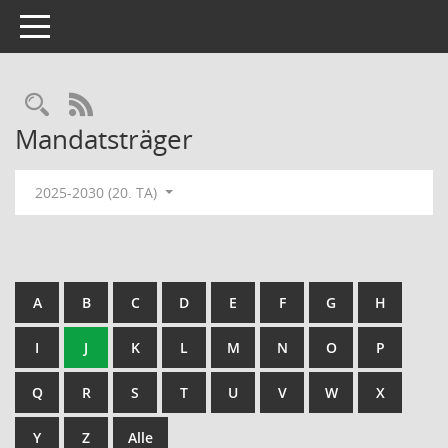
Toggle navigation
Rechercheauswahl
RSS-Feed
Mandatsträger
2025-2030 (20. TA)
A
B
C
D
E
F
G
H
I
J
K
L
M
N
O
P
Q
R
S
T
U
V
W
X
Y
Z
Alle