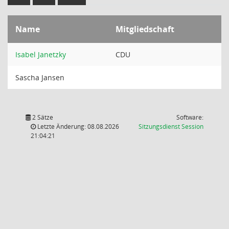
Name
Mitgliedschaft
Isabel Janetzky
CDU
Sascha Jansen
2 Sätze
Software:
(Wird in
Letzte Änderung: 08.08.2026
Sitzungsdienst
Session
21:04:21