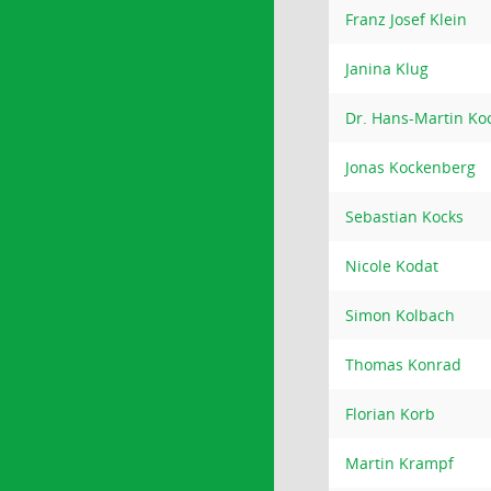
Franz Josef Klein
Janina Klug
Dr. Hans-Martin Ko
Jonas Kockenberg
Sebastian Kocks
Nicole Kodat
Simon Kolbach
Thomas Konrad
Florian Korb
Martin Krampf