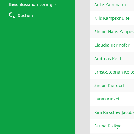
Beschlussmonitoring
Anke Kammann
Suchen
Nils Kampschulte
Simon Hans Kappe
Claudia Karlhofer
Andreas Keith
Ernst-Stephan Kelte
Simon Kierdorf
Sarah Kinzel
Kim Kirschey-Jacob
Fatma Kisikyol