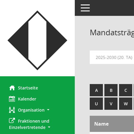
Toggle navigation
Mandatsträ
2025-2030 (20. TA)
Startseite
A
B
C
Kalender
U
V
W
Organisation
Fraktionen und 
Name
Einzelvertretende