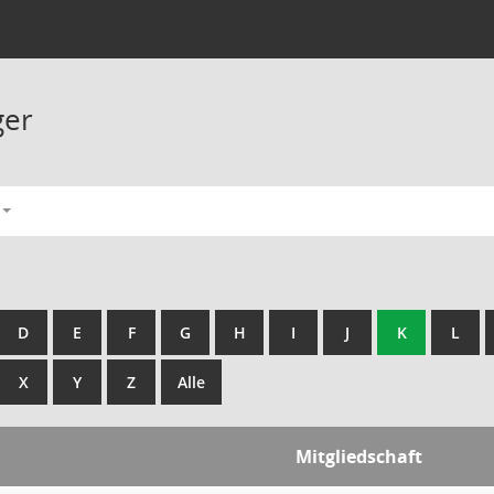
ger
D
E
F
G
H
I
J
K
L
X
Y
Z
Alle
Mitgliedschaft