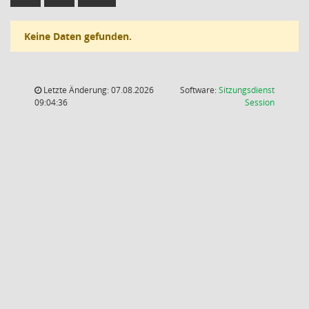
Keine Daten gefunden.
Letzte Änderung: 07.08.2026
Software:
Sitzungsdienst
(Wird in
09:04:36
Session