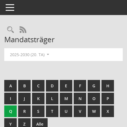
Toggle navigation
Rechercheauswahl
RSS-Feed
Mandatsträger
2025-2030 (20. TA)
A
B
C
D
E
F
G
H
I
J
K
L
M
N
O
P
Q
R
S
T
U
V
W
X
Y
Z
Alle