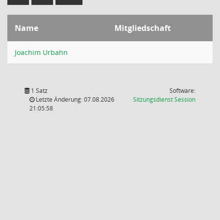
Name
Mitgliedschaft
Joachim Urbahn
1 Satz
Software:
(Wird in
Letzte Änderung: 07.08.2026
Sitzungsdienst
Session
21:05:58