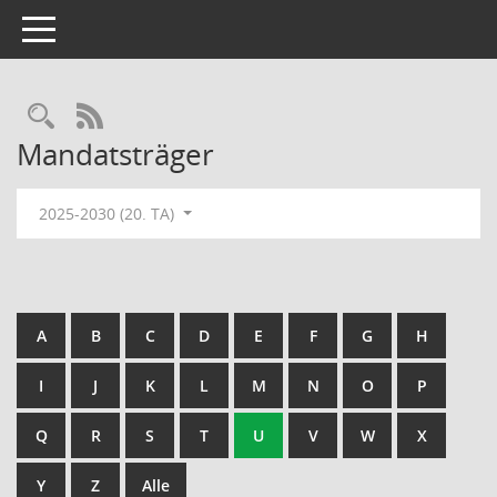
Toggle navigation
Rechercheauswahl
RSS-Feed
Mandatsträger
2025-2030 (20. TA)
A
B
C
D
E
F
G
H
I
J
K
L
M
N
O
P
Q
R
S
T
U
V
W
X
Y
Z
Alle