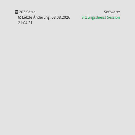
203 Sätze
Software:
(Wird in
Letzte Änderung: 08.08.2026
Sitzungsdienst
Session
21:04:21