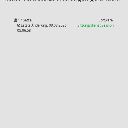
17 Sätze
Software:
(Wird in
Letzte Änderung: 08.08.2026
Sitzungsdienst
Session
05:06:53