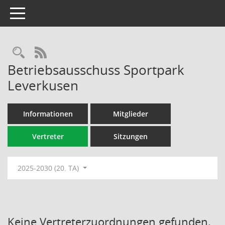
Toggle navigation
Rechercheauswahl
RSS-Feed
Betriebsausschuss Sportpark
Leverkusen
Informationen
Mitglieder
Vertreter
Sitzungen
2025-2030 (20. TA)
Keine Vertreterzuordnungen gefunden.