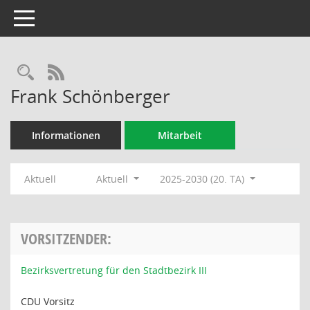
Toggle navigation
Rechercheauswahl
RSS-Feed
Frank Schönberger
Informationen
Mitarbeit
Aktuell
Aktuell
2025-2030 (20. TA)
VORSITZENDER:
Bezirksvertretung für den Stadtbezirk III
CDU Vorsitz