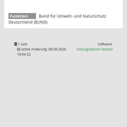
Bund für Umwelt- und Naturschutz
Deutschland (BUND)
1 Satz
Software:
(Wird in
Letzte Änderung: 08.08.2026
Sitzungsdienst
Session
18:04:22