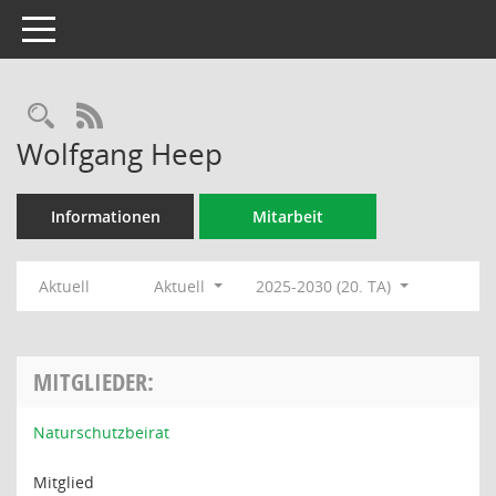
Toggle navigation
Rechercheauswahl
RSS-Feed
Wolfgang Heep
Informationen
Mitarbeit
Aktuell
Aktuell
2025-2030 (20. TA)
MITGLIEDER:
Naturschutzbeirat
Mitglied