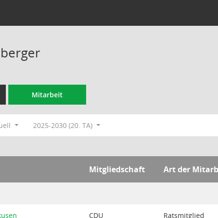
nberger
Mitarbeit
uell
2025-2030 (20. TA)
Mitgliedschaft
Art der Mitarb
kusen
CDU
Ratsmitglied