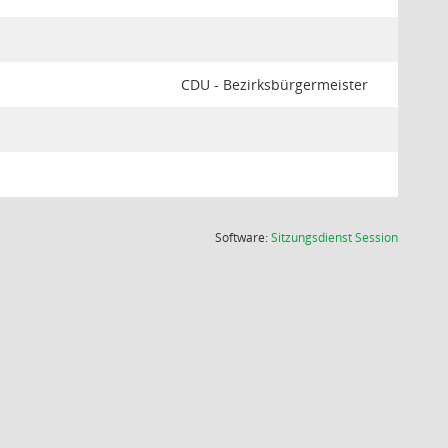
CDU - Bezirksbürgermeister
(Wird in
Software:
Sitzungsdienst
Session