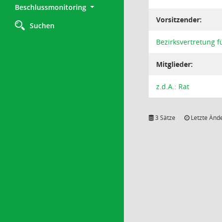
Beschlussmonitoring
Vorsitzender:
Suchen
Bezirksvertretung fü
Mitglieder:
z.d.A.: Rat
3 Sätze
Letzte Ände