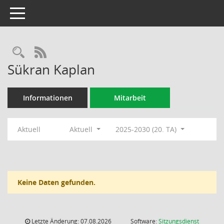
Toggle navigation
Rechercheauswahl
RSS-Feed
Sükran Kaplan
Informationen
Mitarbeit
Aktuell
Aktuell
2025-2030 (20. TA)
Keine Daten gefunden.
Letzte Änderung: 07.08.2026
Software:
Sitzungsdienst