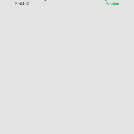
(Wird in
21:04:10
Session