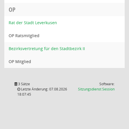
OP
Rat der Stadt Leverkusen
OP Ratsmitglied
Bezirksvertretung für den Stadtbezirk II
OP Mitglied
3 Sätze
Software:
(Wird in
Letzte Änderung: 07.08.2026
Sitzungsdienst
Session
18:07:45