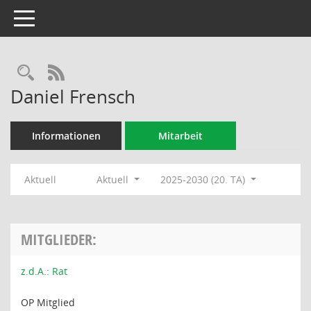
Toggle navigation
Rechercheauswahl
RSS-Feed
Daniel Frensch
Informationen
Mitarbeit
Aktuell
Aktuell
2025-2030 (20. TA)
MITGLIEDER:
z.d.A.: Rat
OP Mitglied