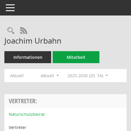
Toggle navigation
Rechercheauswahl
RSS-Feed
Joachim Urbahn
Informationen
Mitarbeit
Aktuell
Aktuell
2025-2030 (20. TA)
VERTRETER:
Naturschutzbeirat
Vertreter