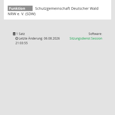
Schutzgemeinschaft Deutscher Wald
NRW e. V. (SDW)
1 Satz
Software:
(Wird in
Letzte Änderung: 06.08.2026
Sitzungsdienst
Session
21:03:55