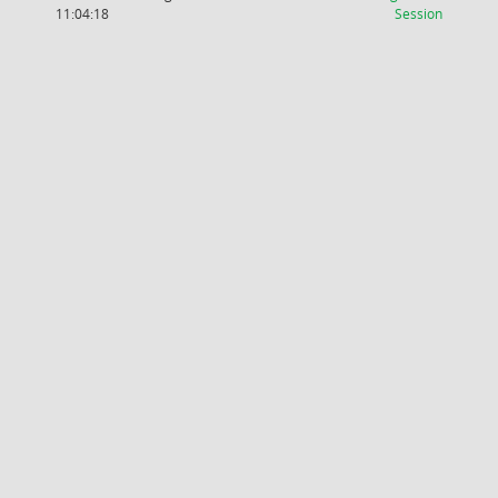
(Wird in
11:04:18
Session