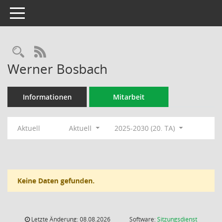
Toggle navigation
Rechercheauswahl
RSS-Feed
Werner Bosbach
Informationen
Mitarbeit
Aktuell
Aktuell
2025-2030 (20. TA)
Keine Daten gefunden.
Letzte Änderung: 08.08.2026
Software:
Sitzungsdienst