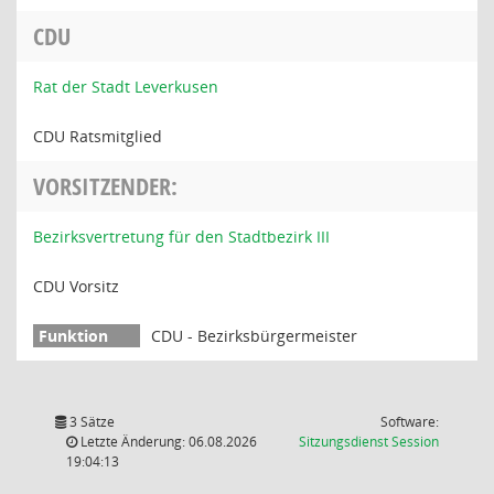
CDU
Rat der Stadt Leverkusen
CDU Ratsmitglied
VORSITZENDER:
Bezirksvertretung für den Stadtbezirk III
CDU Vorsitz
CDU - Bezirksbürgermeister
3 Sätze
Software:
(Wird in
Letzte Änderung: 06.08.2026
Sitzungsdienst
Session
19:04:13