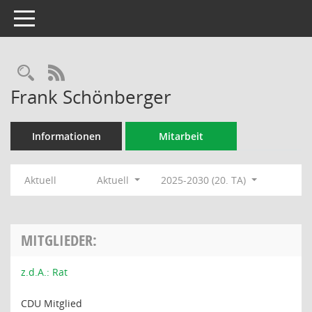
Toggle navigation
Rechercheauswahl
RSS-Feed
Frank Schönberger
Informationen
Mitarbeit
Aktuell
Aktuell
2025-2030 (20. TA)
MITGLIEDER:
z.d.A.: Rat
CDU Mitglied