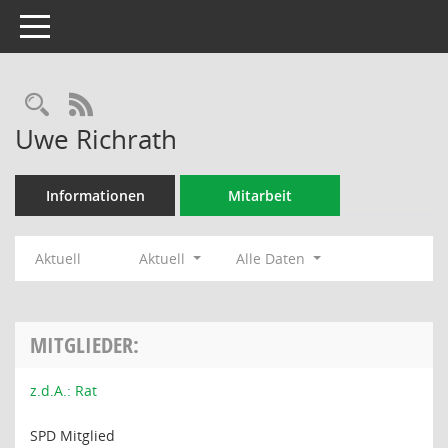
Toggle navigation
Rechercheauswahl
RSS-Feed
Uwe Richrath
Informationen
Mitarbeit
Aktuell
Aktuell
Alle Daten
MITGLIEDER:
z.d.A.: Rat
SPD Mitglied