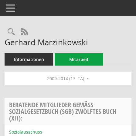
Toggle navigation
Rechercheauswahl
RSS-Feed
Gerhard Marzinkowski
Informationen
Mitarbeit
2009-2014 (17. TA)
BERATENDE MITGLIEDER GEMÄSS S
OZIALGESETZBUCH (SGB) ZWÖLFTES BUCH (
XII):
Sozialausschuss