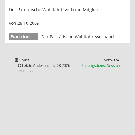
Der Paritätische Wohlfahrtsverband Mitglied
von 26.10.2009
Der Paritätische Wohlfahrtsverband
1 Satz
Software:
(Wird in
Letzte Änderung: 07.08.2026
Sitzungsdienst
Session
21:05:58