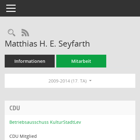
Toggle navigation
Rechercheauswahl
RSS-Feed
Matthias H. E. Seyfarth
Informationen
Mitarbeit
2009-2014 (17. TA)
CDU
Betriebsausschuss KulturStadtLev
CDU Mitglied