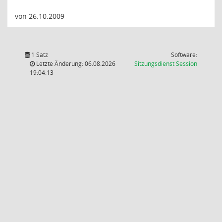
von 26.10.2009
1 Satz
Software:
(Wird in
Letzte Änderung: 06.08.2026
Sitzungsdienst
Session
19:04:13