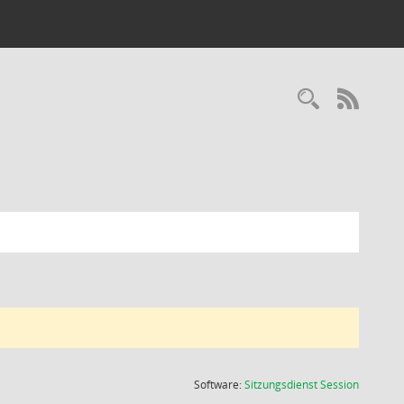
Recherc
RSS-
(Wird in
Software:
Sitzungsdienst
Session