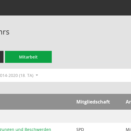
hrs
Mitarbeit
014-2020 (18. TA)
Mitgliedschaft
Ar
egungen und Beschwerden
SPD
Mi