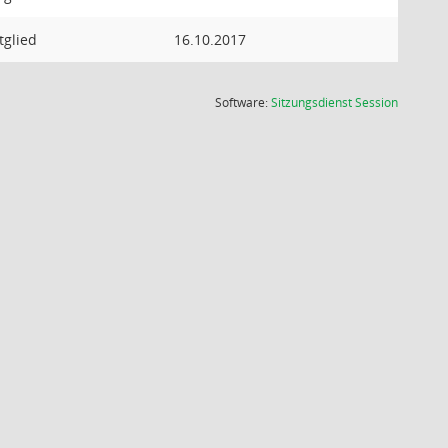
tglied
16.10.2017
(Wird in
Software:
Sitzungsdienst
Session