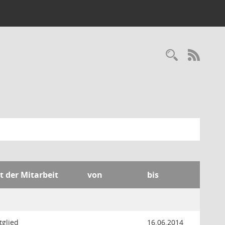
Recherc
RSS-
t der Mitarbeit
von
bis
tglied
16.06.2014