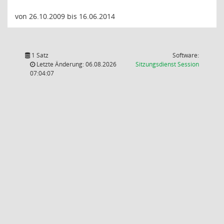
von 26.10.2009 bis 16.06.2014
1 Satz
Software:
(Wird in
Letzte Änderung: 06.08.2026
Sitzungsdienst
Session
07:04:07