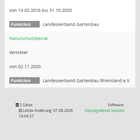
von 14.03.2016 bis 31.10.2020
Landesverband Gartenbau
Naturschutzbeirat
Vertreter
von 02.11.2020
Landesverband Gartenbau Rheinland e.V.
2 Sätze
Software:
(Wird in
Letzte Änderung: 07.08.2026
Sitzungsdienst
Session
10:04:57