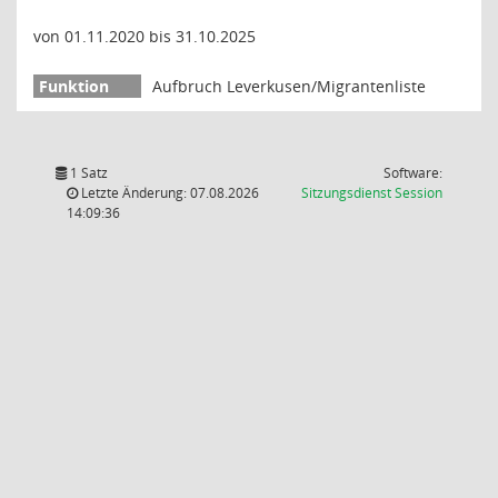
von 01.11.2020 bis 31.10.2025
Aufbruch Leverkusen/Migrantenliste
1 Satz
Software:
(Wird in
Letzte Änderung: 07.08.2026
Sitzungsdienst
Session
14:09:36