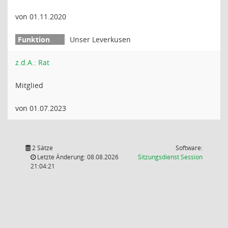
von 01.11.2020
Unser Leverkusen
z.d.A.: Rat
Mitglied
von 01.07.2023
2 Sätze
Software:
(Wird in
Letzte Änderung: 08.08.2026
Sitzungsdienst
Session
21:04:21