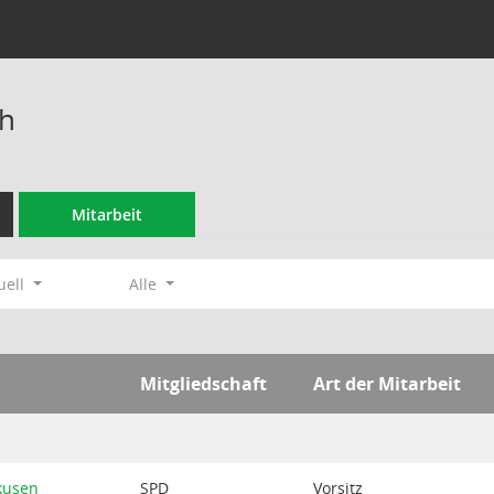
th
Mitarbeit
uell
Alle
Mitgliedschaft
Art der Mitarbeit
kusen
SPD
Vorsitz