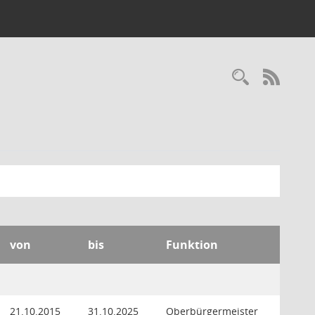
Recherc
RSS-
von
bis
Funktion
21.10.2015
31.10.2025
Oberbürgermeister