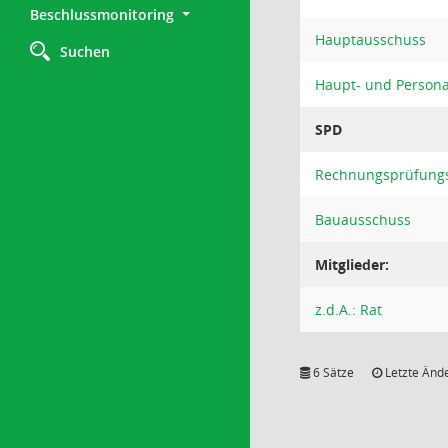
Beschlussmonitoring
Hauptausschuss
Suchen
Haupt- und Person
SPD
Rechnungsprüfung
Bauausschuss
Mitglieder:
z.d.A.: Rat
6 Sätze
Letzte Ände