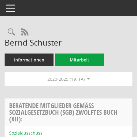
Toggle navigation
Rechercheauswahl
RSS-Feed
Bernd Schuster
Informationen
Mitarbeit
2020-2025 (19. TA)
BERATENDE MITGLIEDER GEMÄSS S
OZIALGESETZBUCH (SGB) ZWÖLFTES BUCH (
XII):
Sozialausschuss