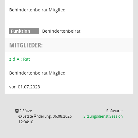
Behindertenbeirat Mitglied
Behindertenbeirat
MITGLIEDER:
z.d.A.: Rat
Behindertenbeirat Mitglied
von 01.07.2023
2 Sätze
Software:
(Wird in
Letzte Änderung: 06.08.2026
Sitzungsdienst
Session
12:04:10