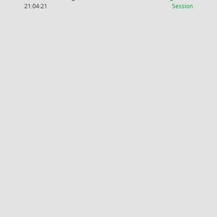
(Wird in
21:04:21
Session