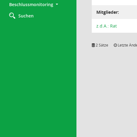
Beschlussmonitoring
Mitglieder:
Suchen
z.d.A.: Rat
2 Sätze
Letzte Ände