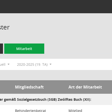
ter
Mitarbeit
uell
2020-2025 (19. TA)
Mitgliedschaft
Art der Mitarbeit
er gemäß Sozialgesetzbuch (SGB) Zwölftes Buch (XII):
Behindertenbeirat
Mitglied