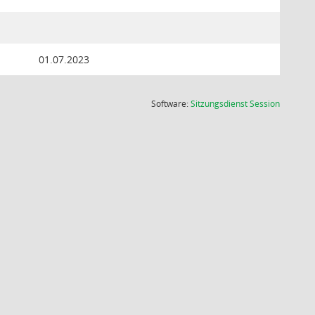
01.07.2023
(Wird in
Software:
Sitzungsdienst
Session