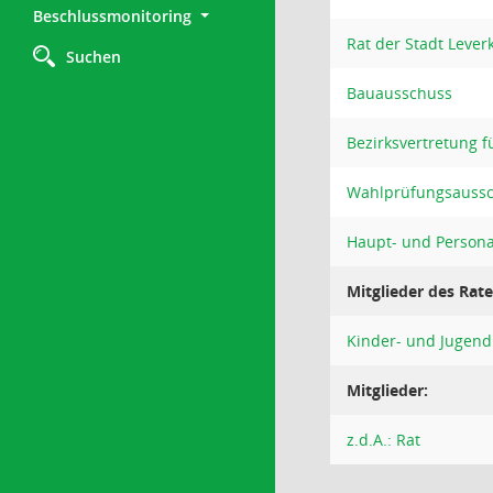
Beschlussmonitoring
Rat der Stadt Lever
Suchen
Bauausschuss
Bezirksvertretung fü
Wahlprüfungsauss
Haupt- und Person
Mitglieder des Rat
Kinder- und Jugend
Mitglieder:
z.d.A.: Rat