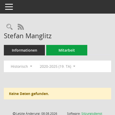
Toggle navigation
Rechercheauswahl
RSS-Feed
Stefan Manglitz
Informationen
Mitarbeit
Historisch
2020-2025 (19. TA)
Keine Daten gefunden.
Letzte Änderung: 08.08.2026
Software:
Sitzungsdienst