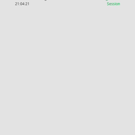
(Wird in
21:04:21
Session