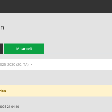
en
Mitarbeit
025-2030 (20. TA)
den.
2026 21:04:10