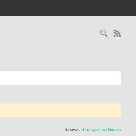
Recherc
RSS-
(Wird in
Software:
Sitzungsdienst
Session