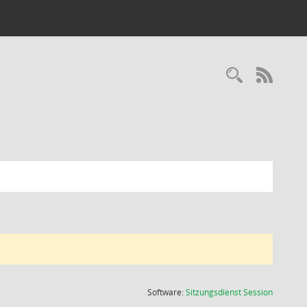
Recherc
RSS-
(Wird in
Software:
Sitzungsdienst
Session