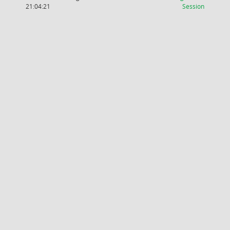
(Wird in
21:04:21
Session