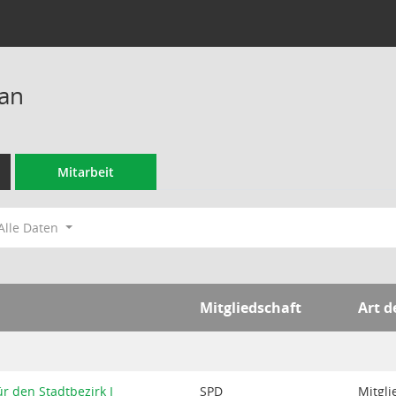
lan
Mitarbeit
Alle Daten
Mitgliedschaft
Art d
ür den Stadtbezirk I
SPD
Mitgli