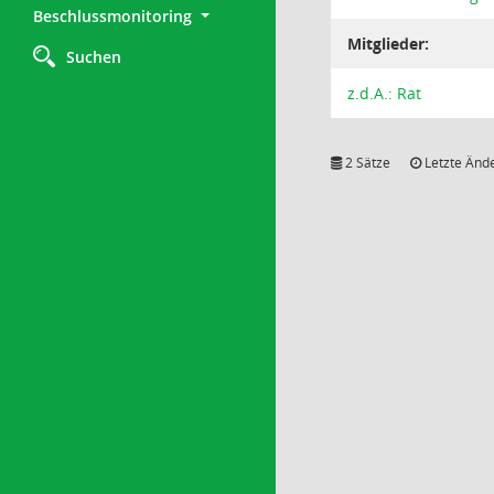
Beschlussmonitoring
Mitglieder:
Suchen
z.d.A.: Rat
2 Sätze
Letzte Ände