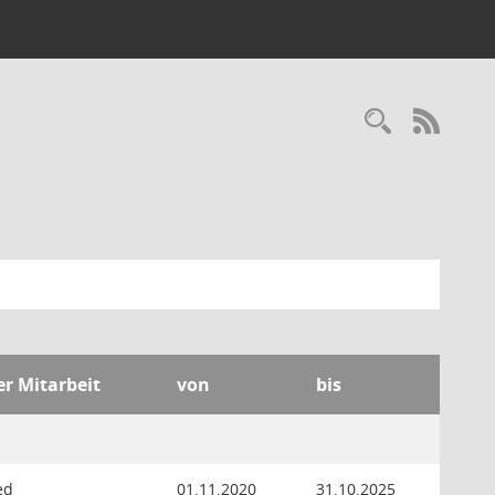
Recherc
RSS-
er Mitarbeit
von
bis
ed
01.11.2020
31.10.2025