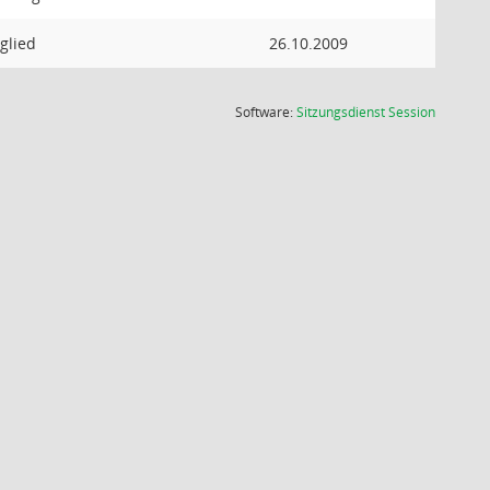
glied
26.10.2009
(Wird in
Software:
Sitzungsdienst
Session