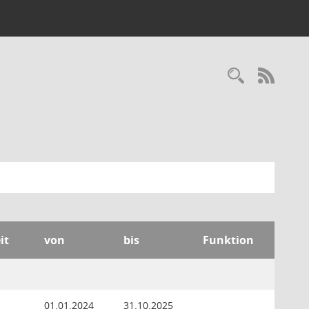
Recherc
RSS-
it
von
bis
Funktion
01.01.2024
31.10.2025