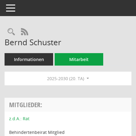
Toggle navigation
Rechercheauswahl
RSS-Feed
Bernd Schuster
Informationen
Mitarbeit
2025-2030 (20. TA)
MITGLIEDER:
z.d.A.: Rat
Behindertenbeirat Mitglied