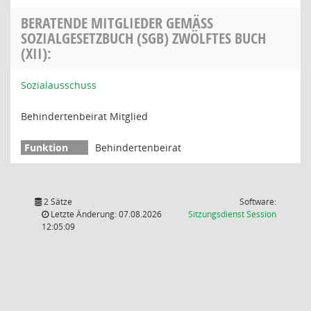
BERATENDE MITGLIEDER GEMÄSS S
OZIALGESETZBUCH (SGB) ZWÖLFTES BUCH (
XII):
Sozialausschuss
Behindertenbeirat Mitglied
Behindertenbeirat
2 Sätze
Software:
(Wird in
Letzte Änderung: 07.08.2026
Sitzungsdienst
Session
12:05:09