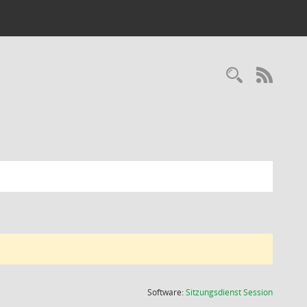
Recherc
RSS-
(Wird in
Software:
Sitzungsdienst
Session