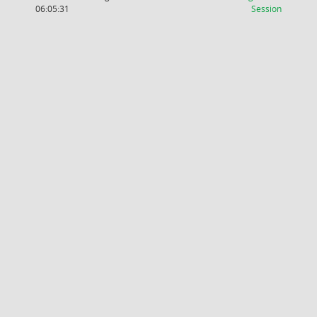
(Wird in
06:05:31
Session