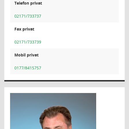
Telefon privat
02171/733737
Fax privat
02171/733739
Mobil privat
0177/8415757