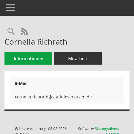
Toggle navigation
Rechercheauswahl
RSS-Feed
Cornelia Richrath
Informationen
Mitarbeit
E-Mail
htarhcir.
Letzte Änderung: 08.08.2026
Software:
Sitzungsdienst
(Wird in