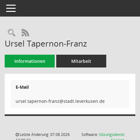
Toggle navigation
Rechercheauswahl
RSS-Feed
Ursel Tapernon-Franz
Informationen
Mitarbeit
E-Mail
znarf-nonr
Letzte Änderung: 07.08.2026
Software:
Sitzungsdienst
(Wird in