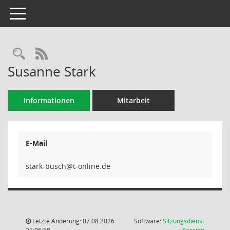
Toggle navigation
Rechercheauswahl
RSS-Feed
Susanne Stark
Informationen
Mitarbeit
E-Mail
hcsub
Letzte Änderung: 07.08.2026
Software:
Sitzungsdienst
(Wird in